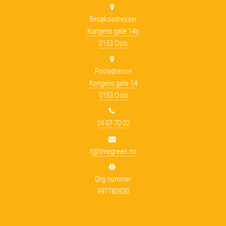
Besøksadresser
Kongens gate 14b
0153 Oslo
Postadresse
Kongens gate 14
0153 Oslo
24 07 70 02
t@limegreen.no
Org.nummer
997780930