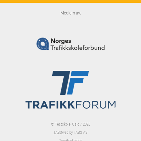
Medlem av:
© Testskole, Oslo / 2026
TABSweb
by TABS AS
Teoritentamen