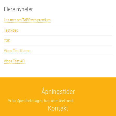
Flere nyheter
Les mer om TABSweb premium
Testvideo
YSK
Vipps Test Iframe
Vipps Test API
Åpningstider
Vi har åpent hele dagen, hele uken året rundt
Kontakt